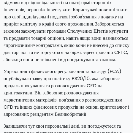
відмови від відповідальності на платформі сторонніх
інвесторів, перш ніж інвестувати. Користувачі повинні знати
про свої індивідуальні податкові зобов'язання з податку на
приріст капіталу в країні свого проживання. Забороняється
законом заохочувати громадян Сполучених Штатів купувати
та продавати товарні опціони, навіть якщо вони називаються
«прогнозними» контрактами, якщо вони не внесені до списку
для торгівлі та не торгуються на біржі, зареєстрованій CFTC,
або якщо вони не звільнені від оподаткування законом.
Управління з фінансового регулювання та нагляду (FCA)
опублікувало заяву про політику PS20/10, яка забороняє
продаж, просування та розповсюдження CFD на
криптоактиви. Він забороняє розповсюдження
маркетингових матеріалів, пов'язаних з розповсюдженням
CFD та інших фінансових продуктів на основі криптовалют і
адресованих резидентам Великобританії
Залишаючи тут свої персональні дані, ви погоджуєтеся та