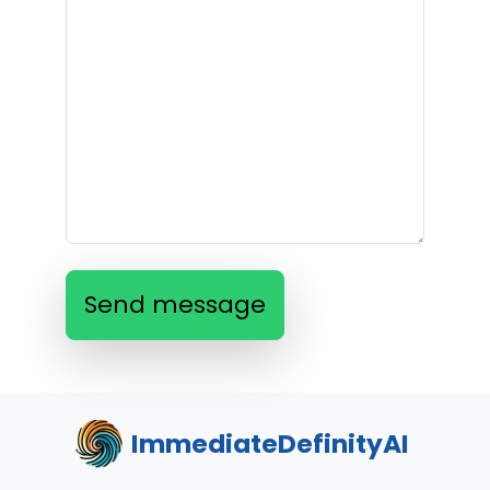
Send message
ImmediateDefinityAI