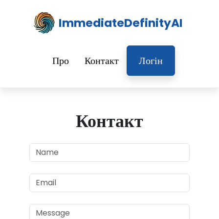
ImmediateDefinityAI
Про
Контакт
Логін
Контакт