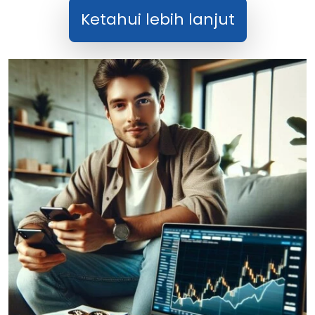
Ketahui lebih lanjut