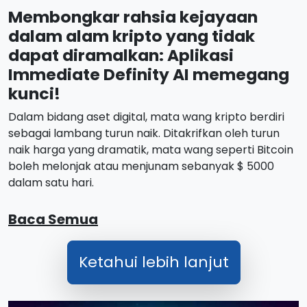
Membongkar rahsia kejayaan
dalam alam kripto yang tidak
dapat diramalkan: Aplikasi
Immediate Definity AI memegang
kunci!
Dalam bidang aset digital, mata wang kripto berdiri
sebagai lambang turun naik. Ditakrifkan oleh turun
naik harga yang dramatik, mata wang seperti Bitcoin
boleh melonjak atau menjunam sebanyak $ 5000
dalam satu hari.
Baca Semua
Ketahui lebih lanjut