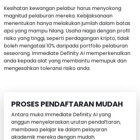
Kesihatan kewangan pelabur harus menyokong
magnitud pelaburan mereka. Kebijaksanaan
menentukan hanya melakukan jumlah dalam batas
apa yang mampu hilang. Usaha niaga dengan profil
risiko yang tinggi, seperti perdagangan kripto, tidak
boleh mengatasi 10% daripada portfolio pelaburan
seseorang. Immediate Definity AI memperkenalkan
anda kepada alat yang membantu memupuk dan
mengesahkan toleransi risiko anda.
PROSES PENDAFTARAN MUDAH
Antara muka Immediate Definity AI yang
anggun menyelaraskan urutan pendaftaran,
membawa pelajar ke dalam pelayaran
akademik mereka dengan mudah.