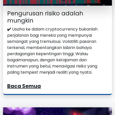
Pengurusan risiko adalah
mungkin
✔️
Usaha ke dalam cryptocurrency bukanlah
perjalanan bagi mereka yang mempunyai
semangat yang tremulous. Volatiliti pasaran
terkenal, membentangkan labirin bahaya
perdagangan kepentingan tinggi. Walau
bagaimanapun, dengan ketajaman dan
instrumen yang betul, menavigasi risiko yang
paling tempest menjadi realiti yang nyata.
Baca Semua