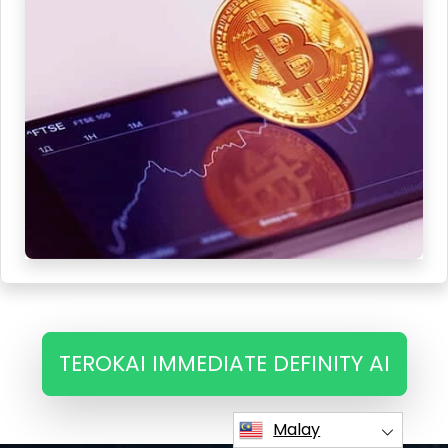
TEROKAI IMMEDIATE DEFINITY AI
Malay