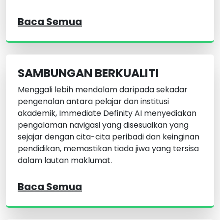
Baca Semua
SAMBUNGAN BERKUALITI
Menggali lebih mendalam daripada sekadar
pengenalan antara pelajar dan institusi
akademik, Immediate Definity AI menyediakan
pengalaman navigasi yang disesuaikan yang
sejajar dengan cita-cita peribadi dan keinginan
pendidikan, memastikan tiada jiwa yang tersisa
dalam lautan maklumat.
Baca Semua