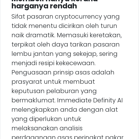
harganya rendah
Sifat pasaran cryptocurrency yang
tidak menentu dicirikan oleh turun
naik dramatik. Memasuki keretakan,
terpikat oleh daya tarikan pasaran
lembu jantan yang sekejap, sering
menjadi resipi kekecewaan.
Penguasaan prinsip asas adalah
prasyarat untuk membuat
keputusan pelaburan yang
bermaklumat. Immediate Definity AI
melengkapkan anda dengan alat
yang diperlukan untuk
melaksanakan analisis
perdagangan asas peringkat pakar.