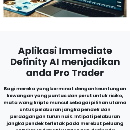
Aplikasi Immediate
Definity AI menjadikan
anda Pro Trader
Bagi mereka yang berminat dengan keuntungan
kewangan yang pantas dan perut untuk risiko,
mata wang kripto muncul sebagai pilihan utama
untuk pelaburan jangka pendek dan
perdagangan turun naik. Intipati pelaburan
jangka pendek terletak pada merebut peluang