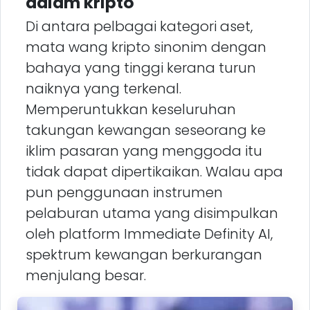
dalam kripto
Di antara pelbagai kategori aset,
mata wang kripto sinonim dengan
bahaya yang tinggi kerana turun
naiknya yang terkenal.
Memperuntukkan keseluruhan
takungan kewangan seseorang ke
iklim pasaran yang menggoda itu
tidak dapat dipertikaikan. Walau apa
pun penggunaan instrumen
pelaburan utama yang disimpulkan
oleh platform Immediate Definity AI,
spektrum kewangan berkurangan
menjulang besar.