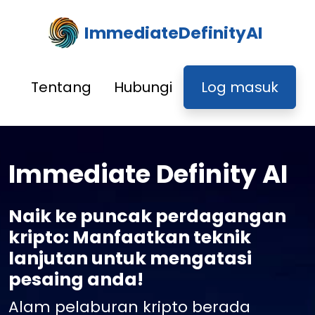
ImmediateDefinityAI
Tentang
Hubungi
Log masuk
Immediate Definity AI
Naik ke puncak perdagangan
kripto: Manfaatkan teknik
lanjutan untuk mengatasi
pesaing anda!
Alam pelaburan kripto berada