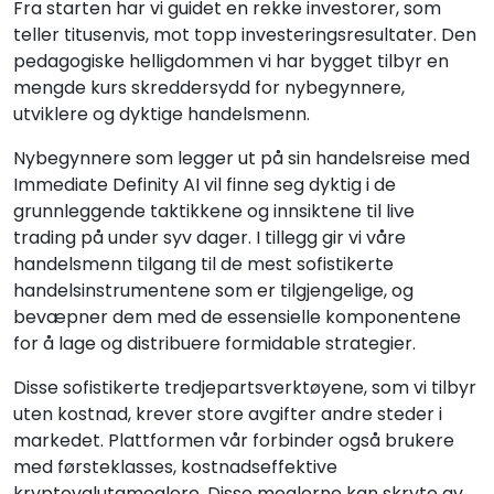
Fra starten har vi guidet en rekke investorer, som
teller titusenvis, mot topp investeringsresultater. Den
pedagogiske helligdommen vi har bygget tilbyr en
mengde kurs skreddersydd for nybegynnere,
utviklere og dyktige handelsmenn.
Nybegynnere som legger ut på sin handelsreise med
Immediate Definity AI vil finne seg dyktig i de
grunnleggende taktikkene og innsiktene til live
trading på under syv dager. I tillegg gir vi våre
handelsmenn tilgang til de mest sofistikerte
handelsinstrumentene som er tilgjengelige, og
bevæpner dem med de essensielle komponentene
for å lage og distribuere formidable strategier.
Disse sofistikerte tredjepartsverktøyene, som vi tilbyr
uten kostnad, krever store avgifter andre steder i
markedet. Plattformen vår forbinder også brukere
med førsteklasses, kostnadseffektive
kryptovalutameglere. Disse meglerne kan skryte av