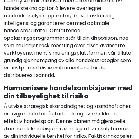
Definity AI smir allianser med eliteformidlerne av
handelsteknologi for å levere overlegne
markedsanalyseapparater, drevet av kunstig
intelligens, og garanterer dermed optimale
handelsresultater. Omfattende
opplæringsprogrammer står til din disposisjon, noe
som muliggjør rask mestring over disse avanserte
verktøyene, mens simuleringsplattformen vår tillater
grundig gjennomgang av alle handelsstrategier som
er finslipt med disse instrumentene før de
distribueres i sanntid.
Harmonisere handelsambisjoner med
din tilbøyelighet til risiko
Å utvise strategisk skarpsindighet og standhaftighet
er avgjørende for å utarbeide og overholde en
effektiv handelsplan. Denne planen må gjenspeile
dine handelsambisjoner, som igjen bør skulptureres
av din individuelle terskel for risiko. Faktisk innkapsler