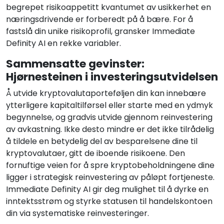
begrepet risikoappetitt kvantumet av usikkerhet en
næringsdrivende er forberedt på å bære. For å
fastslå din unike risikoprofil, gransker Immediate
Definity AI en rekke variabler.
Sammensatte gevinster:
Hjørnesteinen i investeringsutvidelsen
Å utvide kryptovalutaporteføljen din kan innebære
ytterligere kapitaltilførsel eller starte med en ydmyk
begynnelse, og gradvis utvide gjennom reinvestering
av avkastning. Ikke desto mindre er det ikke tilrådelig
å tildele en betydelig del av besparelsene dine til
kryptovalutaer, gitt de iboende risikoene. Den
fornuftige veien for å spre kryptobeholdningene dine
ligger i strategisk reinvestering av påløpt fortjeneste.
Immediate Definity AI gir deg mulighet til å dyrke en
inntektsstrøm og styrke statusen til handelskontoen
din via systematiske reinvesteringer.