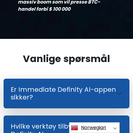
massiv boom som vil presse BTC-
handel forbi $ 100 000
Vanlige spørsmål
Er Immediate Definity AI-appen
sikker?
Hvilke verktøy tilbyr Immediate
Norwegian