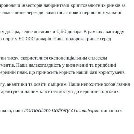
роводячи інвесторів лабіринтами криптовалютних ринків за
алася лише через дві зими після появи першої віртуальної
ку долара, ледве досягаючи 0,50 долара. В рамках авангарду
ав поріг у 50 000 доларів. Наша подорож триває серед
ятки тисяч, скористалися експоненціальним сплеском
ентів. Наша далекоглядність у визначенні та придбанні
ередній план, що приносить користь нашій базі користувачів.
у, аналітики та освіти є міцним. Наше непохитне зобов'язання
м гарантуючи нашим клієнтам доступ до вершини торгових
цінкою, наші
Immediate Definity AI платформа
пишається