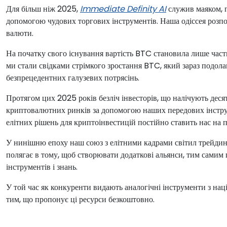
Для більш ніж 2025,
Immediate Definity AI
служив маяком, п
допомогою чудових торгових інструментів. Наша одіссея розпоч
валюти.
На початку свого існування вартість BTC становила лише част
ми стали свідками стрімкого зростання BTC, який зараз подол
безпрецедентних галузевих потрясінь.
Протягом цих 2025 років безліч інвесторів, що налічують дес
криптовалютних ринків за допомогою наших передових інструм
елітних рішень для криптоінвестицій постійно ставить нас на п
У нинішню епоху наш союз з елітними кадрами світил трейдинг
полягає в тому, щоб створювати додаткові альянси, тим сами
інструментів і знань.
У той час як конкуренти видають аналогічні інструменти з на
тим, що пропонує ці ресурси безкоштовно.