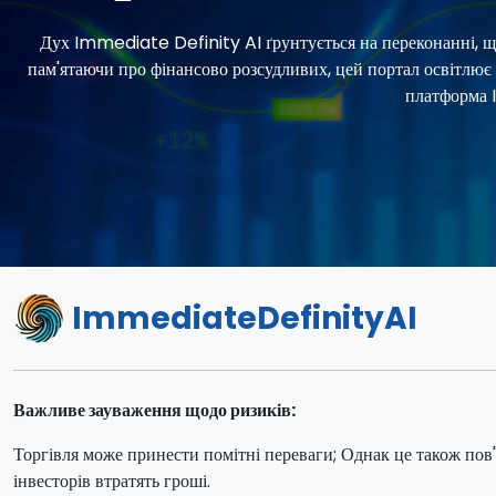
Дух Immediate Definity AI ґрунтується на переконанні, що
пам'ятаючи про фінансово розсудливих, цей портал освітлює
платформа 
ImmediateDefinityAI
Важливе зауваження щодо ризиків:
Торгівля може принести помітні переваги; Однак це також пов'я
інвесторів втратять гроші.