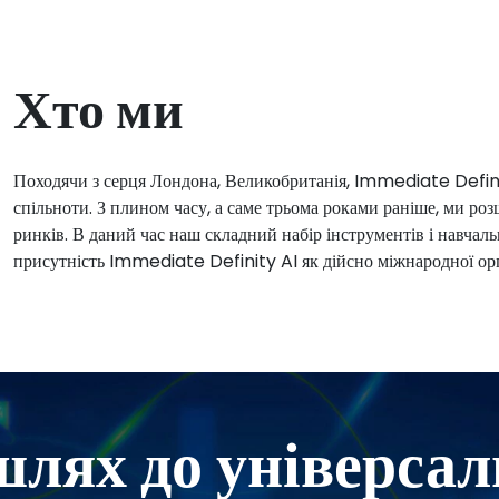
Хто ми
Походячи з серця Лондона, Великобританія, Immediate Definity
спільноти. З плином часу, а саме трьома роками раніше, ми роз
ринків. В даний час наш складний набір інструментів і навчал
присутність Immediate Definity AI як дійсно міжнародної орга
лях до універсал