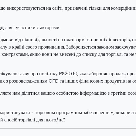
 що використовуються на сайті, призначені тільки для комерційних
ї, а всі учасники є акторами.
мови від відповідальності на платформі сторонніх інвесторів, п
піталу в країні свого проживання. Забороняється законом заохоч
контрактами, якщо вони не внесені до списку для торгівлі та не
лікувало заяву про політику PS20/10, яка забороняє продаж, пр
них з розповсюдженням CFD та інших фінансових продуктів на о
оляєте нам ділитися вашою особистою інформацією з третіми особ
 використовувати - торговим програмним забезпеченням, викорис
й спосіб торгівлі для нього/неї.