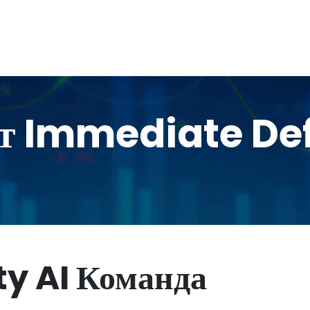
т Immediate Def
y AI Команда