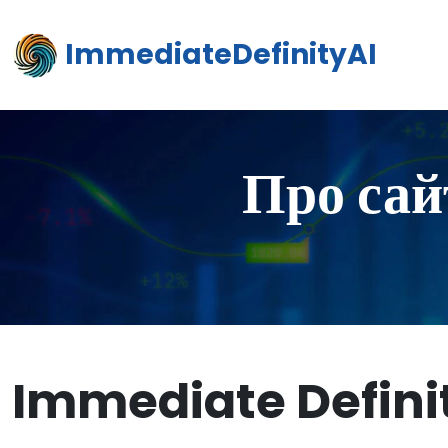
ImmediateDefinityAI
Про сай
Immediate Definit