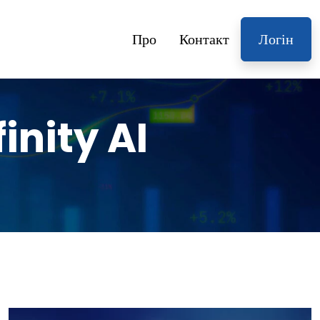
Про
Контакт
Логін
inity AI