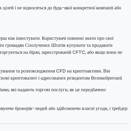
 цілей і не відносяться до будь-якої конкретної компанії або
ерш ніж інвестувати. Користувачі повинні знати про свої
увати громадян Сполучених Штатів купувати та продавати
 торгуються на біржі, зареєстрованій CFTC, або якщо вони не
осування та розповсюдження CFD на криптоактиви. Він
снові криптовалют і адресованих резидентам Великобританії
ами, які надають торгові послуги, як це передбачено
товуючи брокерів-людей або здійснюючи власні угоди, і трейдер