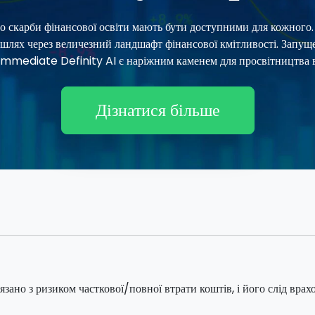
 скарби фінансової освіти мають бути доступними для кожного.
 шлях через величезний ландшафт фінансової кмітливості. Запуще
Immediate Definity AI є наріжним каменем для просвітництва в
Дізнатися більше
зано з ризиком часткової/повної втрати коштів, і його слід врах