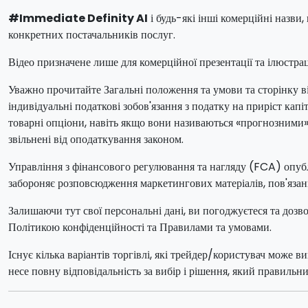
#Immediate Definity AI
і будь-які інші комерційні назви,
конкретних постачальників послуг.
Відео призначене лише для комерційної презентації та ілюстраці
Уважно прочитайте Загальні положення та умови та сторінку від
індивідуальні податкові зобов'язання з податку на приріст ка
товарні опціони, навіть якщо вони називаються «прогнозними» 
звільнені від оподаткування законом.
Управління з фінансового регулювання та нагляду (FCA) опуб
забороняє розповсюдження маркетингових матеріалів, пов'яза
Залишаючи тут свої персональні дані, ви погоджуєтеся та дозв
Політикою конфіденційності та Правилами та умовами.
Існує кілька варіантів торгівлі, які трейдер/користувач може
несе повну відповідальність за вибір і рішення, який правильни