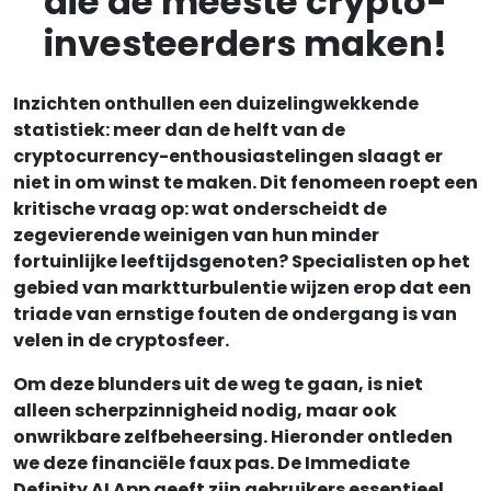
die de meeste crypto-
investeerders maken!
Inzichten onthullen een duizelingwekkende
statistiek: meer dan de helft van de
cryptocurrency-enthousiastelingen slaagt er
niet in om winst te maken. Dit fenomeen roept een
kritische vraag op: wat onderscheidt de
zegevierende weinigen van hun minder
fortuinlijke leeftijdsgenoten? Specialisten op het
gebied van marktturbulentie wijzen erop dat een
triade van ernstige fouten de ondergang is van
velen in de cryptosfeer.
Om deze blunders uit de weg te gaan, is niet
alleen scherpzinnigheid nodig, maar ook
onwrikbare zelfbeheersing. Hieronder ontleden
we deze financiële faux pas. De Immediate
Definity AI App geeft zijn gebruikers essentieel