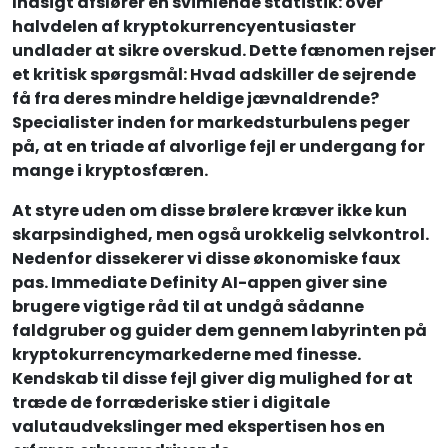
Indsigt afslører en svimlende statistik: over
halvdelen af kryptokurrencyentusiaster
undlader at sikre overskud. Dette fænomen rejser
et kritisk spørgsmål: Hvad adskiller de sejrende
få fra deres mindre heldige jævnaldrende?
Specialister inden for markedsturbulens peger
på, at en triade af alvorlige fejl er undergang for
mange i kryptosfæren.
At styre uden om disse brølere kræver ikke kun
skarpsindighed, men også urokkelig selvkontrol.
Nedenfor dissekerer vi disse økonomiske faux
pas. Immediate Definity AI-appen giver sine
brugere vigtige råd til at undgå sådanne
faldgruber og guider dem gennem labyrinten på
kryptokurrencymarkederne med finesse.
Kendskab til disse fejl giver dig mulighed for at
træde de forræderiske stier i digitale
valutaudvekslinger med ekspertisen hos en