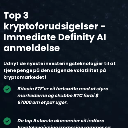
Top 3
kryptoforudsigelser -
Immediate Definity AI
anmeldelse
Udnyt de nyeste investeringsteknologier til at
tjene penge på den stigende volatilitet på
kryptomarkedet!
Bitcoin ETF'er vil fortsætte med at styre
markederne og skubbe BTC forbi $
67000 om et par uger.
De top 5 største økonomier vil indføre
kryptolovgivningsmæssige rammer og