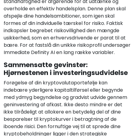
standhaftighed er afgørende for at udtænke og
overholde en effektiv handelsplan. Denne plan skal
afspejle dine handelsambitioner, som igen skal
formes af din individuelle tærskel for risiko. Faktisk
indkapsler begrebet risikovillighed den mængde
usikkerhed, som en erhvervsdrivende er parat til at
bære. For at fastslå din unikke risikoprofil undersøger
Immediate Definity AI en lang række variabler.
Sammensatte gevinster:
Hjørnestenen i investeringsudvidelse
Forøgelse af din kryptovalutaportefølje kan
indebære yderligere kapitaltilførsel eller begynde
med ydmyg begyndelse og gradvist udvide gennem
geninvestering af afkast. Ikke desto mindre er det
ikke tilrådeligt at allokere en betydelig del af dine
besparelser til kryptokurver i betragtning af de
iboende risici. Den fornuftige vej til at sprede dine
kryptobeholdninger ligger i den strategiske