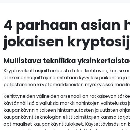
4 parhaan asian h
jokaisen kryptosijo
Mullistava tekniikka yksinkertaista
Kryptovaluuttasijoittamisesta tulee kiehtovaa, kun se on
elinkeinonharjoittajana mitataan kyvylläsi paikantaa ja
paljastaminen kryptomarkkinoiden myrskyisissä maailm
Kehittyneiden välineiden arsenaali on ratkaisevan tärke
käytännöllisiä oivalluksia markkinahintojen vaihteluista ja
kaupankäynnin taiteen hintamuutosten ja uutisten ohjaa
kaupankäyntiteknologian eliittitoimittajien kanssa tarj
optimaaliset kaupankäyntitulokset. Käytettävissäsi on 