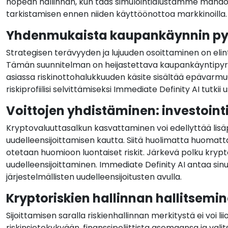
nopean hallinnan, kun taas simulointialustamme mahdolli
tarkistamisen ennen niiden käyttöönottoa markkinoilla.
Yhdenmukaista kaupankäynnin pyrk
Strategisen terävyyden ja lujuuden osoittaminen on el
Tämän suunnitelman on heijastettava kaupankäyntipyrkimy
asiassa riskinottohalukkuuden käsite sisältää epävarmu
riskiprofiilisi selvittämiseksi Immediate Definity AI tutkii 
Voittojen yhdistäminen: investoint
Kryptovaluuttasalkun kasvattaminen voi edellyttää lis
uudelleensijoittamisen kautta. Siitä huolimatta huomatt
otetaan huomioon luontaiset riskit. Järkevä polku krypt
uudelleensijoittaminen. Immediate Definity AI antaa sinul
järjestelmällisten uudelleensijoitusten avulla.
Kryptoriskien hallinnan hallitsem
Sijoittamisen saralla riskienhallinnan merkitystä ei voi li
riskinsietokykyään, finanssipoliittista asemaansa ja valit