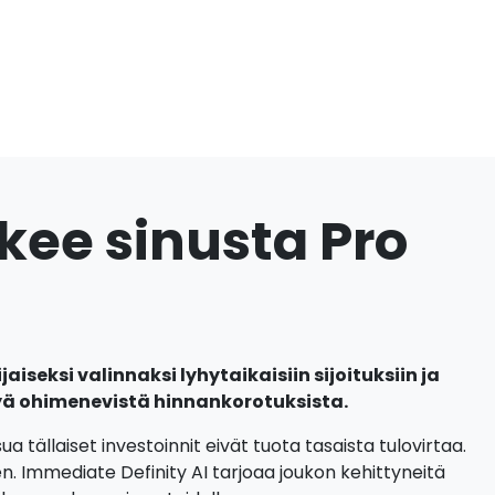
kee sinusta Pro
ijaiseksi valinnaksi lyhytaikaisiin sijoituksiin ja
tyä ohimenevistä hinnankorotuksista.
a tällaiset investoinnit eivät tuota tasaista tulovirtaa.
. Immediate Definity AI tarjoaa joukon kehittyneitä