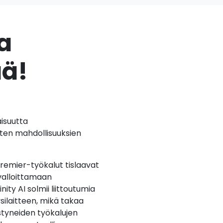
a
ää!
aisuutta
sten mahdollisuuksien
Premier-työkalut tislaavat
t valloittamaan
y AI solmii liittoutumia
silaitteen, mikä takaa
styneiden työkalujen