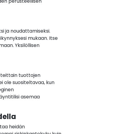
den perusteellisen
i ja noudattamiseksi.
kikynnyksesi mukaan. Itse
aan. Yksilöllisen
eittain tuottojen
i ole suositeltavaa, kun
eginen
äyntitilisi asemaa
della
astaa heidän
ankempi riskinkantokyky kuin