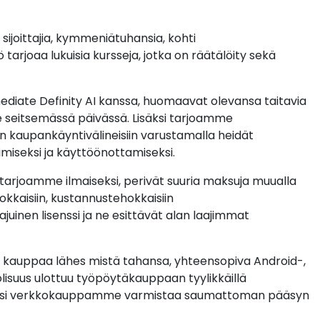
joittajia, kymmeniätuhansia, kohti
rjoaa lukuisia kursseja, jotka on räätälöity sekä
mediate Definity AI kanssa, huomaavat olevansa taitavia
le seitsemässä päivässä. Lisäksi tarjoamme
n kaupankäyntivälineisiin varustamalla heidät
imiseksi ja käyttöönottamiseksi.
tarjoamme ilmaiseksi, perivät suuria maksuja muualla
kkaisiin, kustannustehokkaisiin
aajuinen lisenssi ja ne esittävät alan laajimmat
ä kauppaa lähes mistä tahansa, yhteensopiva Android-,
isuus ulottuu työpöytäkauppaan tyylikkäillä
 Lisäksi verkkokauppamme varmistaa saumattoman pääsyn