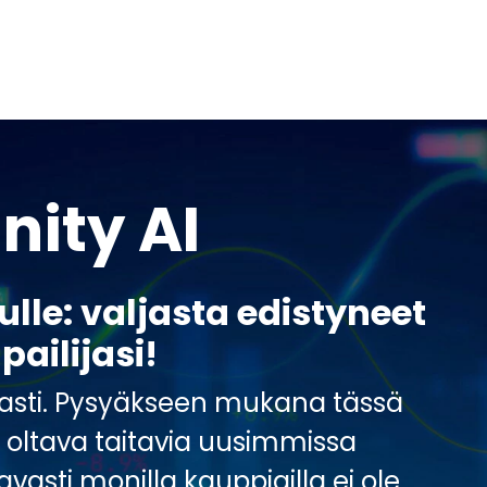
nity AI
le: valjasta edistyneet
pailijasi!
vasti. Pysyäkseen mukana tässä
n oltava taitavia uusimmissa
avasti monilla kauppiailla ei ole