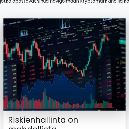
a, jotka opastavat sinua navigoimaan kryptomarkkinoilla k
Riskienhallinta on