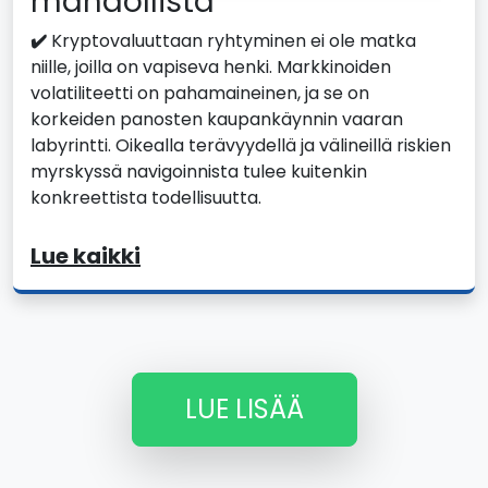
mahdollista
✔️
Kryptovaluuttaan ryhtyminen ei ole matka
niille, joilla on vapiseva henki. Markkinoiden
volatiliteetti on pahamaineinen, ja se on
korkeiden panosten kaupankäynnin vaaran
labyrintti. Oikealla terävyydellä ja välineillä riskien
myrskyssä navigoinnista tulee kuitenkin
konkreettista todellisuutta.
Lue kaikki
LUE LISÄÄ