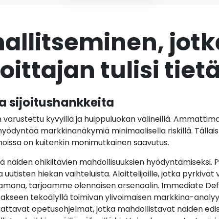
allitseminen, jotk
ittajan tulisi tiet
a sijoitushankkeita
 varustettu kyvyillä ja huippuluokan välineillä. Ammattim
 hyödyntää markkinanäkymiä minimaalisella riskillä. Tällai
oissa on kuitenkin monimutkainen saavutus.
ä näiden ohikiitävien mahdollisuuksien hyödyntämiseksi. 
 uutisten hiekan vaihteluista. Aloittelijoille, jotka pyrkivä
mana, tarjoamme olennaisen arsenaalin. Immediate Definit
otakseen tekoälyllä toimivan ylivoimaisen markkina-analyy
kattavat opetusohjelmat, jotka mahdollistavat näiden edi