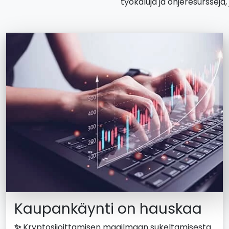
työkaluja ja ohjeresurssej
Kaupankäynti on hauskaa
✨
Kryptosijoittamisen maailmaan sukeltamisesta