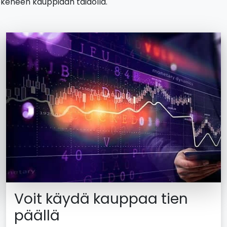
okeneen kauppiaan taidolla.
Voit käydä kauppaa tien
päällä