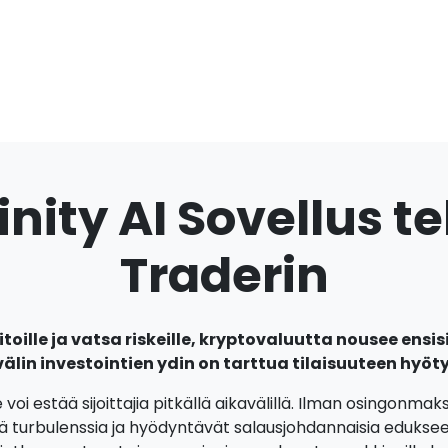
nity AI Sovellus te
Traderin
voitoille ja vatsa riskeille, kryptovaluutta nousee ensis
välin investointien ydin on tarttua tilaisuuteen hyö
i estää sijoittajia pitkällä aikavälillä. Ilman osingonmaksu
ä turbulenssia ja hyödyntävät salausjohdannaisia edukseen