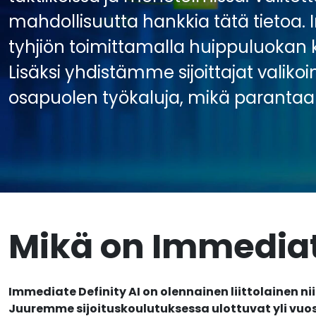
mahdollisuutta hankkia tätä tietoa.
tyhjiön toimittamalla huippuluokan 
Lisäksi yhdistämme sijoittajat vali
osapuolen työkaluja, mikä parantaa 
Mikä on Immediate
Immediate Definity AI on olennainen liittolainen ni
Juuremme sijoituskoulutuksessa ulottuvat yli vuo