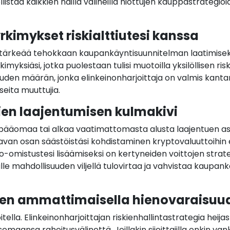
staa kaikkien näillä välineillä hiottujen kauppastrategioi
imykset riskialttiutesi kanssa
intärkeää tehokkaan kaupankäyntisuunnitelman laatimiseks
ksiäsi, jotka puolestaan tulisi muotoilla yksilöllisen ris
uden määrän, jonka elinkeinonharjoittaja on valmis kantam
useita muuttujia.
ien laajentumisen kulmakivi
äpääomaa tai alkaa vaatimattomasta alusta laajentuen ast
avan osan säästöistäsi kohdistaminen kryptovaluuttoihin e
o-omistustesi lisäämiseksi on kertyneiden voittojen strat
le mahdollisuuden viljellä tulovirtaa ja vahvistaa kaupank
inen ammattimaisella hienovaraisuu
ioitella. Elinkeinonharjoittajan riskienhallintastrategia heij
semaansa rahoitusvälinettä. Joillakin sijoittajilla onkin v