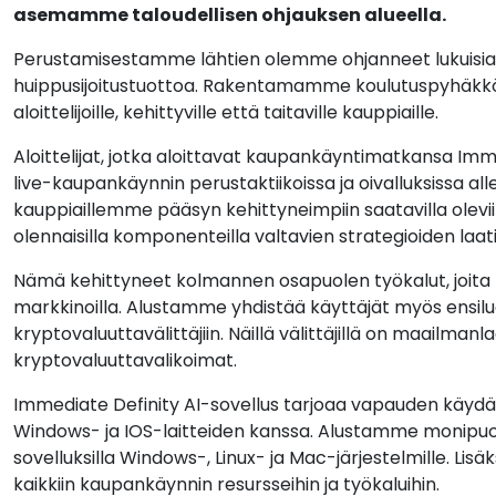
asemamme taloudellisen ohjauksen alueella.
Perustamisestamme lähtien olemme ohjanneet lukuisia si
huippusijoitustuottoa. Rakentamamme koulutuspyhäkkö ta
aloittelijoille, kehittyville että taitaville kauppiaille.
Aloittelijat, jotka aloittavat kaupankäyntimatkansa Im
live-kaupankäynnin perustaktiikoissa ja oivalluksissa al
kauppiaillemme pääsyn kehittyneimpiin saatavilla olevii
olennaisilla komponenteilla valtavien strategioiden laat
Nämä kehittyneet kolmannen osapuolen työkalut, joita 
markkinoilla. Alustamme yhdistää käyttäjät myös ensiluo
kryptovaluuttavälittäjiin. Näillä välittäjillä on maailmanl
kryptovaluuttavalikoimat.
Immediate Definity AI-sovellus tarjoaa vapauden käyd
Windows- ja IOS-laitteiden kanssa. Alustamme monipuol
sovelluksilla Windows-, Linux- ja Mac-järjestelmille.
kaikkiin kaupankäynnin resursseihin ja työkaluihin.