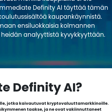
 Immediate Definity AI täyttää tämän
koulutussisältöä kaupankäynnistä.
koimaan ensiluokkaisia kolmannen
heidän analyyttistä kyvykkyyttään.
 Definity AI?
ille, jotka kaivautuvat kryptovaluuttamarkkinoille.
sikymmenen taakse, ja ne ovat vakiinnuttaneet