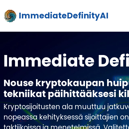
ImmediateDefinityAI
Immediate Defi
Nouse kryptokaupan huipul
tekniikat päihittääksesi kil
Kryptosijoitusten ala muuttuu jatku
nopeassa kehityksessä sijoittajien o
taktiikoissa ja menetelmissä. Valitett