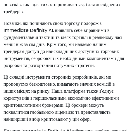
новачків, так і для тих, хто розвивається, і для досвідчених
трейдерів.
Новачки, які починають свою торгову подорож з
Immediate Definity AI, виявлять себе вправними в
фундаментальній тактиці та ідеях торгівлі в реальному часі
менш ніж за сім днів. Крім того, ми надаємо нашим
трейдерам доступ до найскладніших доступних торгових
інструментів, озброюючи їх необхідними компонентами для
розробки та розгортання потужних стратегій.
Ці складні інструменти сторонніх розробників, які ми
пропонуємо безкоштовно, вимагають значних комісій в
інших місцях на ринку. Наша платформа також з'єднує
користувачів з першокласними, економічно ефективними
криптовалютними брокерами. Ці брокери можуть
похвалитися глобальною ліцензією та представляють
найширший вибір криптовалют у цій сфері.
Додаток Immediate Definity AI забезпечує свободу торгівлі