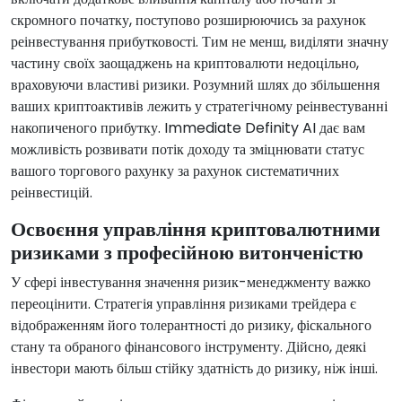
скромного початку, поступово розширюючись за рахунок
реінвестування прибутковості. Тим не менш, виділяти значну
частину своїх заощаджень на криптовалюти недоцільно,
враховуючи властиві ризики. Розумний шлях до збільшення
ваших криптоактивів лежить у стратегічному реінвестуванні
накопиченого прибутку. Immediate Definity AI дає вам
можливість розвивати потік доходу та зміцнювати статус
вашого торгового рахунку за рахунок систематичних
реінвестицій.
Освоєння управління криптовалютними
ризиками з професійною витонченістю
У сфері інвестування значення ризик-менеджменту важко
переоцінити. Стратегія управління ризиками трейдера є
відображенням його толерантності до ризику, фіскального
стану та обраного фінансового інструменту. Дійсно, деякі
інвестори мають більш стійку здатність до ризику, ніж інші.