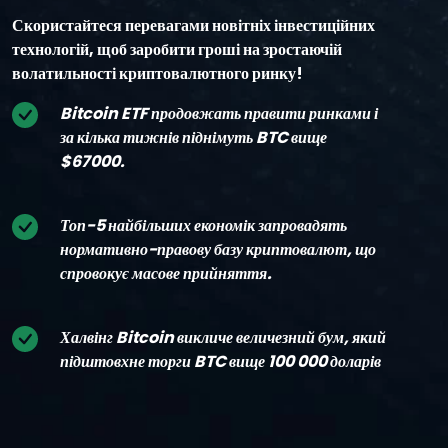
Скористайтеся перевагами новітніх інвестиційних
технологій, щоб заробити гроші на зростаючій
волатильності криптовалютного ринку!
Bitcoin ETF продовжать правити ринками і
за кілька тижнів піднімуть BTC вище
$67000.
Топ-5 найбільших економік запровадять
нормативно-правову базу криптовалют, що
спровокує масове прийняття.
Халвінг Bitcoin викличе величезний бум, який
підштовхне торги BTC вище 100 000 доларів