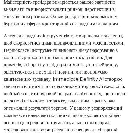
Майстерність трейдера вимірюється вашою здатністю
визначати та використовувати ринкові перспективи з
мінімальним ризиком. Однак розкриття таких шансів у
бурхливих сферах крипторинків є складним завданням.
Арсенал складних інструментів має вирішальне значення,
щоб скористатися цими швидкоплинними можливостями.
Першокласні інструменти виводять дієву інформацію з
коливань ринкових цін і мінливих пісків новин. Для
новачків, які прагнуть підкорити мистецтво трейдингу,
орієнтуючись на рух цін і новини, ми пропонуємо
квінтесенцію арсеналу. Immediate Definity AI створює
альянси з елітними постачальниками торгових технологій,
щоб забезпечити чудовий апарат аналізу ринку, що працює
на основі штучного інтелекту, тим самим гарантуючи
оптимальні результати торгівлі. У вашому розпорядженні
комплексні навчальні посібники, що дозволяють швидко
освоїти ці передові інструменти, а наша платформа
моделювання дозволяє ретельно перевіряти всі торгові