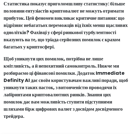
Статистика показує приголомшливу статистику: більше
половини ентузіастів криптовалют не можуть отримати
прибуток. Цей феномен викликає критичне питання: що
відрізняє небагатьох переможців від їхніх менш щасливих
однолітків? Фахівці у сфері ринкової турбулентності
вказують на те, що тріада серйозних помилок є крахом
багатьох у криптосфері.
Щоб уникнути цих помилок, потрібна не лише
кмітливість, а й непохитний самоконтроль. Нижче ми
розбираємо ці фінансові помилки. Додаток Immediate
Definity AI дає своїм користувачам важливі поради, щоб
уникнути таких пасток, з витонченістю проводячи їх
лабіринтами криптовалютних ринків. Знання цих
помилок дає вам можливість ступити підступними
шляхами бірж цифрових валют з досвідом досвідченого
трейдера.