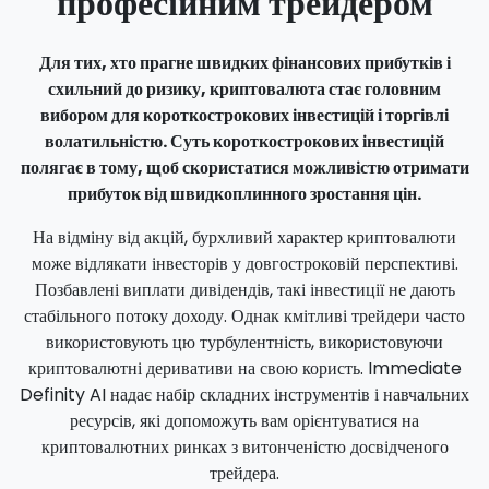
професійним трейдером
Для тих, хто прагне швидких фінансових прибутків і
схильний до ризику, криптовалюта стає головним
вибором для короткострокових інвестицій і торгівлі
волатильністю. Суть короткострокових інвестицій
полягає в тому, щоб скористатися можливістю отримати
прибуток від швидкоплинного зростання цін.
На відміну від акцій, бурхливий характер криптовалюти
може відлякати інвесторів у довгостроковій перспективі.
Позбавлені виплати дивідендів, такі інвестиції не дають
стабільного потоку доходу. Однак кмітливі трейдери часто
використовують цю турбулентність, використовуючи
криптовалютні деривативи на свою користь. Immediate
Definity AI надає набір складних інструментів і навчальних
ресурсів, які допоможуть вам орієнтуватися на
криптовалютних ринках з витонченістю досвідченого
трейдера.