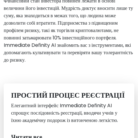
Фінансовий стан інвестора повинен лежати в основі
величини його інвестицій. Мудрість диктує вносити лише ту
суму, яка знаходиться в межах того, що людина може
дозволити собі втратити. Підприємства з підвищеним
профілем ризику, такі як торгівля криптовалютами, не
повинні затьмарювати 10% інвестиційного портфеля.
Immediate Definity AI знайомить вас з інструментами, які
допомагають культивувати та перевіряти вашу толерантність
до ризику.
ПРОСТИЙ ПРОЦЕС РЕЄСТРАЦІЇ
Елегантний інтерфейс Immediate Definity AI
спрощує послідовність реєстрації, вводячи учнів у
їхню академічну подорож із витонченою легкістю.
Читати все