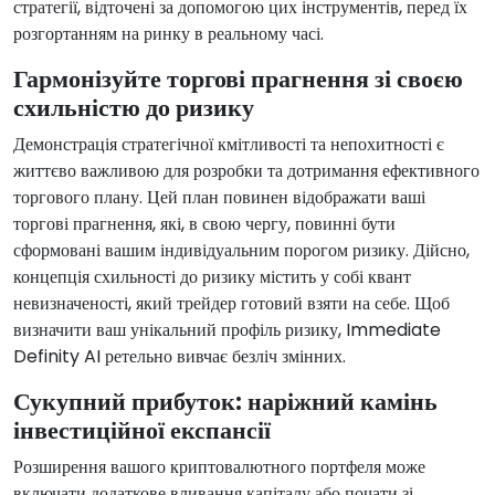
стратегії, відточені за допомогою цих інструментів, перед їх
розгортанням на ринку в реальному часі.
Гармонізуйте торгові прагнення зі своєю
схильністю до ризику
Демонстрація стратегічної кмітливості та непохитності є
життєво важливою для розробки та дотримання ефективного
торгового плану. Цей план повинен відображати ваші
торгові прагнення, які, в свою чергу, повинні бути
сформовані вашим індивідуальним порогом ризику. Дійсно,
концепція схильності до ризику містить у собі квант
невизначеності, який трейдер готовий взяти на себе. Щоб
визначити ваш унікальний профіль ризику, Immediate
Definity AI ретельно вивчає безліч змінних.
Сукупний прибуток: наріжний камінь
інвестиційної експансії
Розширення вашого криптовалютного портфеля може
включати додаткове вливання капіталу або почати зі