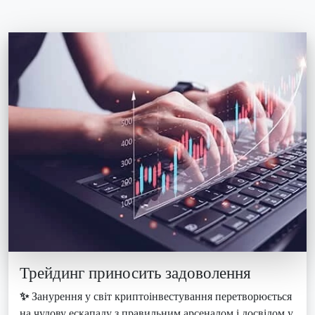
Трейдинг приносить задоволення
✨
Занурення у світ криптоінвестування перетворюється
на чудову ескападу з правильним арсеналом і досвідом у