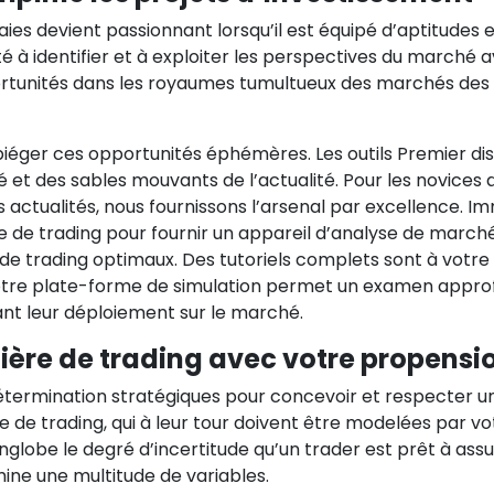
es devient passionnant lorsqu’il est équipé d’aptitudes e
é à identifier et à exploiter les perspectives du marché 
portunités dans les royaumes tumultueux des marchés de
piéger ces opportunités éphémères. Les outils Premier dis
é et des sables mouvants de l’actualité. Pour les novices 
s actualités, nous fournissons l’arsenal par excellence. Im
gie de trading pour fournir un appareil d’analyse de march
tats de trading optimaux. Des tutoriels complets sont à votr
 notre plate-forme de simulation permet un examen approf
ant leur déploiement sur le marché.
ère de trading avec votre propensi
e détermination stratégiques pour concevoir et respecter
e de trading, qui à leur tour doivent être modelées par vot
e englobe le degré d’incertitude qu’un trader est prêt à a
mine une multitude de variables.