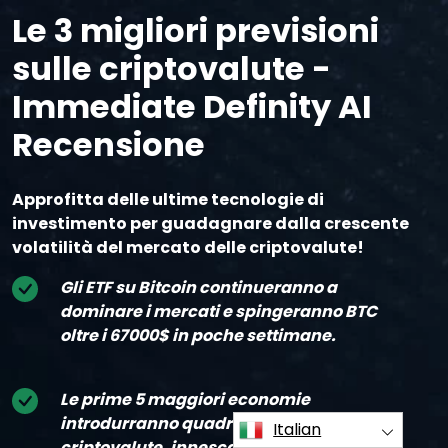
Le 3 migliori previsioni
sulle criptovalute -
Immediate Definity AI
Recensione
Approfitta delle ultime tecnologie di
investimento per guadagnare dalla crescente
volatilità del mercato delle criptovalute!
Gli ETF su Bitcoin continueranno a
dominare i mercati e spingeranno BTC
oltre i 67000$ in poche settimane.
Le prime 5 maggiori economie
introdurranno quadri normativi sulle
Italian
criptovalute, innescando così