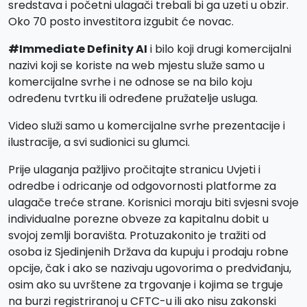
sredstava i početni ulagači trebali bi ga uzeti u obzir.
Oko 70 posto investitora izgubit će novac.
#Immediate Definity AI
i bilo koji drugi komercijalni
nazivi koji se koriste na web mjestu služe samo u
komercijalne svrhe i ne odnose se na bilo koju
određenu tvrtku ili određene pružatelje usluga.
Video služi samo u komercijalne svrhe prezentacije i
ilustracije, a svi sudionici su glumci.
Prije ulaganja pažljivo pročitajte stranicu Uvjeti i
odredbe i odricanje od odgovornosti platforme za
ulagače treće strane. Korisnici moraju biti svjesni svoje
individualne porezne obveze za kapitalnu dobit u
svojoj zemlji boravišta. Protuzakonito je tražiti od
osoba iz Sjedinjenih Država da kupuju i prodaju robne
opcije, čak i ako se nazivaju ugovorima o predviđanju,
osim ako su uvrštene za trgovanje i kojima se trguje
na burzi registriranoj u CFTC-u ili ako nisu zakonski