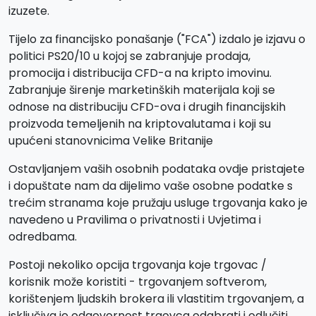
izuzete.
Tijelo za financijsko ponašanje ("FCA") izdalo je izjavu o
politici PS20/10 u kojoj se zabranjuje prodaja,
promocija i distribucija CFD-a na kripto imovinu.
Zabranjuje širenje marketinških materijala koji se
odnose na distribuciju CFD-ova i drugih financijskih
proizvoda temeljenih na kriptovalutama i koji su
upućeni stanovnicima Velike Britanije
Ostavljanjem vaših osobnih podataka ovdje pristajete
i dopuštate nam da dijelimo vaše osobne podatke s
trećim stranama koje pružaju usluge trgovanja kako je
navedeno u Pravilima o privatnosti i Uvjetima i
odredbama.
Postoji nekoliko opcija trgovanja koje trgovac /
korisnik može koristiti - trgovanjem softverom,
korištenjem ljudskih brokera ili vlastitim trgovanjem, a
isključiva je odgovornost trgovca odabrati i odlučiti