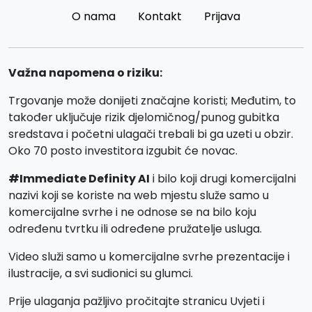
O nama
Kontakt
Prijava
Važna napomena o riziku:
Trgovanje može donijeti značajne koristi; Međutim, to
također uključuje rizik djelomičnog/punog gubitka
sredstava i početni ulagači trebali bi ga uzeti u obzir.
Oko 70 posto investitora izgubit će novac.
#Immediate Definity AI
i bilo koji drugi komercijalni
nazivi koji se koriste na web mjestu služe samo u
komercijalne svrhe i ne odnose se na bilo koju
određenu tvrtku ili određene pružatelje usluga.
Video služi samo u komercijalne svrhe prezentacije i
ilustracije, a svi sudionici su glumci.
Prije ulaganja pažljivo pročitajte stranicu Uvjeti i