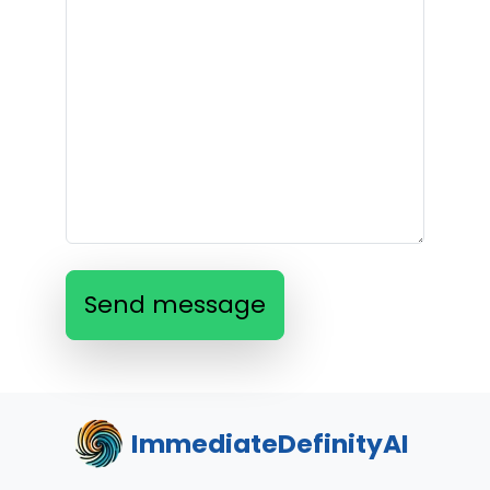
Send message
ImmediateDefinityAI