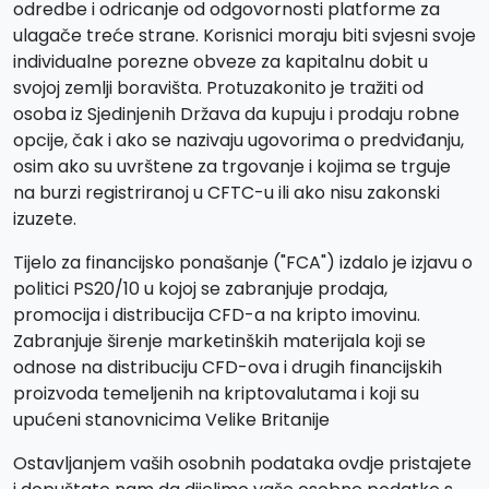
odredbe i odricanje od odgovornosti platforme za
ulagače treće strane. Korisnici moraju biti svjesni svoje
individualne porezne obveze za kapitalnu dobit u
svojoj zemlji boravišta. Protuzakonito je tražiti od
osoba iz Sjedinjenih Država da kupuju i prodaju robne
opcije, čak i ako se nazivaju ugovorima o predviđanju,
osim ako su uvrštene za trgovanje i kojima se trguje
na burzi registriranoj u CFTC-u ili ako nisu zakonski
izuzete.
Tijelo za financijsko ponašanje ("FCA") izdalo je izjavu o
politici PS20/10 u kojoj se zabranjuje prodaja,
promocija i distribucija CFD-a na kripto imovinu.
Zabranjuje širenje marketinških materijala koji se
odnose na distribuciju CFD-ova i drugih financijskih
proizvoda temeljenih na kriptovalutama i koji su
upućeni stanovnicima Velike Britanije
Ostavljanjem vaših osobnih podataka ovdje pristajete