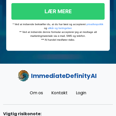
ImmediateDefinityAI
Om os
Kontakt
Login
Vigtig risikonote: