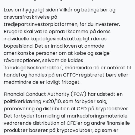
Læs omhyggeligt siden Vilkår og betingelser og
ansvarsfraskrivelse på
tredjepartsinvestorplatformen, før du investerer.
Brugere skal være opmærksomme på deres
individuelle kapitalgevinstskattepligt i deres
bopælsland. Det er imod loven at anmode
amerikanske personer om at købe og sælge
råvareoptioner, selvom de kaldes
'forudsigelseskontrakter', medmindre de er noteret til
handel og handles på en CFTC-registreret børs eller
medmindre de er lovligt fritaget.
Financial Conduct Authority ('FCA') har udstedt en
politikerklæring PS20/10, som forbyder salg,
promovering og distribution af CFD på kryptoaktiver.
Det forbyder formidling af markedsføringsmateriale
vedrørende distribution af CFD'er og andre finansielle
produkter baseret på kryptovalutaer, og som er