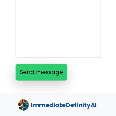
Send message
ImmediateDefinityAI