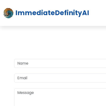
ImmediateDefinityAI