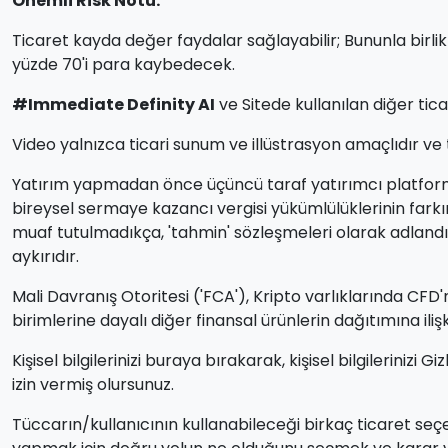
Önemli Risk Notu:
Ticaret kayda değer faydalar sağlayabilir; Bununla birlikt
yüzde 70'i para kaybedecek.
#Immediate Definity AI
ve Sitede kullanılan diğer tica
Video yalnızca ticari sunum ve illüstrasyon amaçlıdır ve
Yatırım yapmadan önce üçüncü taraf yatırımcı platformunu
bireysel sermaye kazancı vergisi yükümlülüklerinin farkı
muaf tutulmadıkça, 'tahmin' sözleşmeleri olarak adlandırı
aykırıdır.
Mali Davranış Otoritesi ('FCA'), Kripto varlıklarında CFD'
birimlerine dayalı diğer finansal ürünlerin dağıtımına il
Kişisel bilgilerinizi buraya bırakarak, kişisel bilgilerinizi
izin vermiş olursunuz.
Tüccarın/kullanıcının kullanabileceği birkaç ticaret seçe