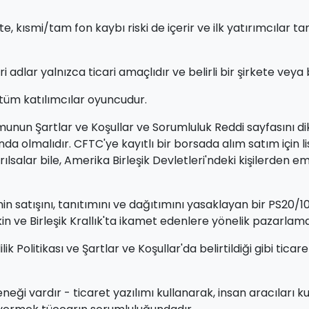
e, kısmi/tam fon kaybı riski de içerir ve ilk yatırımcılar ta
ri adlar yalnızca ticari amaçlıdır ve belirli bir şirkete veya
 tüm katılımcılar oyuncudur.
n Şartlar ve Koşullar ve Sorumluluk Reddi sayfasını dikka
nda olmalıdır. CFTC'ye kayıtlı bir borsada alım satım içi
lsalar bile, Amerika Birleşik Devletleri'ndeki kişilerden e
nin satışını, tanıtımını ve dağıtımını yasaklayan bir PS20/1
işkin ve Birleşik Krallık'ta ikamet edenlere yönelik pazarla
 Gizlilik Politikası ve Şartlar ve Koşullar'da belirtildiği gib
neği vardır - ticaret yazılımı kullanarak, insan aracıları 