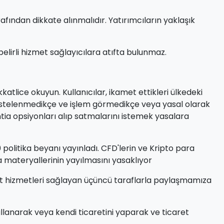
rafından dikkate alınmalıdır. Yatırımcıların yaklaşık
 belirli hizmet sağlayıcılara atıfta bulunmaz.
tlice okuyun. Kullanıcılar, ikamet ettikleri ülkedeki
n listelenmedikçe ve işlem görmedikçe veya yasal olarak
mtia opsiyonları alıp satmalarını istemek yasalara
0 politika beyanı yayınladı. CFD'lerin ve Kripto para
ma materyallerinin yayılmasını yasaklıyor
i ticaret hizmetleri sağlayan üçüncü taraflarla paylaşmamıza
kullanarak veya kendi ticaretini yaparak ve ticaret