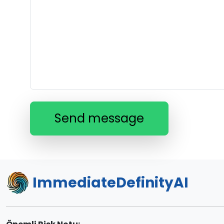
Send message
ImmediateDefinityAI