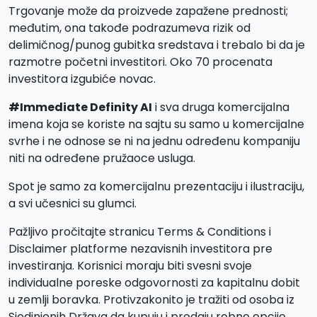
Trgovanje može da proizvede zapažene prednosti;
međutim, ona takođe podrazumeva rizik od
delimičnog/punog gubitka sredstava i trebalo bi da je
razmotre početni investitori. Oko 70 procenata
investitora izgubiće novac.
#Immediate Definity AI
i sva druga komercijalna
imena koja se koriste na sajtu su samo u komercijalne
svrhe i ne odnose se ni na jednu određenu kompaniju
niti na određene pružaoce usluga.
Spot je samo za komercijalnu prezentaciju i ilustraciju,
a svi učesnici su glumci.
Pažljivo pročitajte stranicu Terms & Conditions i
Disclaimer platforme nezavisnih investitora pre
investiranja. Korisnici moraju biti svesni svoje
individualne poreske odgovornosti za kapitalnu dobit
u zemlji boravka. Protivzakonito je tražiti od osoba iz
Sjedinjenih Država da kupuju i prodaju robne opcije,