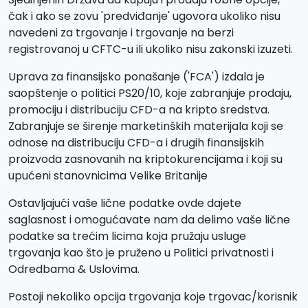
čak i ako se zovu 'predviđanje' ugovora ukoliko nisu
navedeni za trgovanje i trgovanje na berzi
registrovanoj u CFTC-u ili ukoliko nisu zakonski izuzeti.
Uprava za finansijsko ponašanje ('FCA') izdala je
saopštenje o politici PS20/10, koje zabranjuje prodaju,
promociju i distribuciju CFD-a na kripto sredstva.
Zabranjuje se širenje marketinških materijala koji se
odnose na distribuciju CFD-a i drugih finansijskih
proizvoda zasnovanih na kriptokurencijama i koji su
upućeni stanovnicima Velike Britanije
Ostavljajući vaše lične podatke ovde dajete
saglasnost i omogućavate nam da delimo vaše lične
podatke sa trećim licima koja pružaju usluge
trgovanja kao što je pruženo u Politici privatnosti i
Odredbama & Uslovima.
Postoji nekoliko opcija trgovanja koje trgovac/korisnik