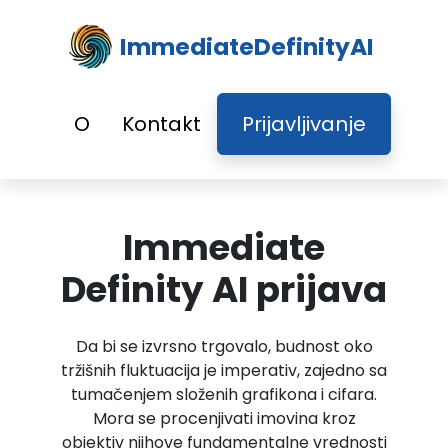
ImmediateDefinityAI
O
Kontakt
Prijavljivanje
Immediate
Definity AI prijava
Da bi se izvrsno trgovalo, budnost oko
tržišnih fluktuacija je imperativ, zajedno sa
tumačenjem složenih grafikona i cifara.
Mora se procenjivati imovina kroz
objektiv njihove fundamentalne vrednosti