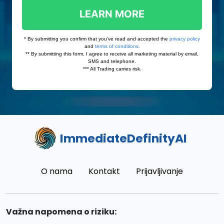
ImmediateDefinityAI
O nama
Kontakt
Prijavljivanje
Važna napomena o riziku: