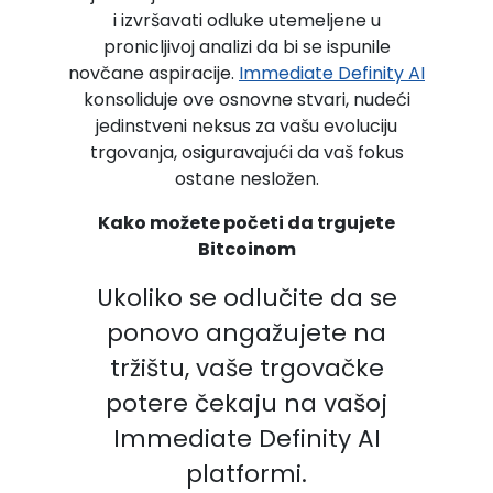
i izvršavati odluke utemeljene u
pronicljivoj analizi da bi se ispunile
novčane aspiracije.
Immediate Definity AI
konsoliduje ove osnovne stvari, nudeći
jedinstveni neksus za vašu evoluciju
trgovanja, osiguravajući da vaš fokus
ostane nesložen.
Kako možete početi da trgujete
Bitcoinom
Ukoliko se odlučite da se
ponovo angažujete na
tržištu, vaše trgovačke
potere čekaju na vašoj
Immediate Definity AI
platformi.