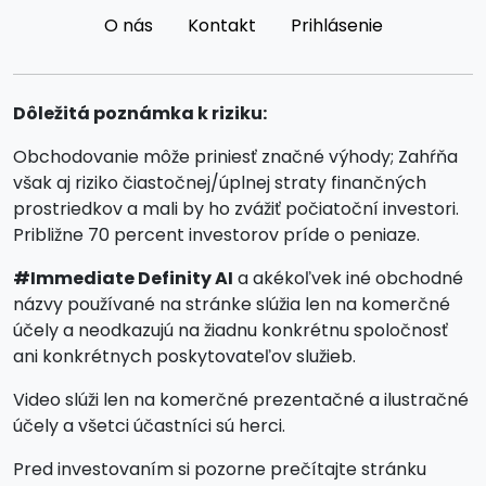
O nás
Kontakt
Prihlásenie
Dôležitá poznámka k riziku:
Obchodovanie môže priniesť značné výhody; Zahŕňa
však aj riziko čiastočnej/úplnej straty finančných
prostriedkov a mali by ho zvážiť počiatoční investori.
Približne 70 percent investorov príde o peniaze.
#Immediate Definity AI
a akékoľvek iné obchodné
názvy používané na stránke slúžia len na komerčné
účely a neodkazujú na žiadnu konkrétnu spoločnosť
ani konkrétnych poskytovateľov služieb.
Video slúži len na komerčné prezentačné a ilustračné
účely a všetci účastníci sú herci.
Pred investovaním si pozorne prečítajte stránku