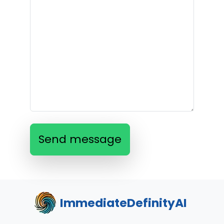
Send message
ImmediateDefinityAI