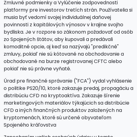
Zmluvné podmienky a Vylúčenie zodpovednosti
platformy pre investorov tretích strán. Používatelia si
musia byť vedomí svojej individuálnej daňovej
povinnosti z kapitálových výnosov v krajine svojho
bydliska. Je v rozpore so zákonom požadovať od osôb
zo Spojených štátov, aby kupovali a predávali
komoditné opcie, aj keď sa nazývajú "predikčné"
zmluvy, pokiaľ nie sú kótované na obchodovanie a
obchodované na burze registrovanej CFTC alebo
pokiaľ nie sú právne vyňaté.
Úrad pre finančné správanie ("FCA") vydal vyhlásenie
o politike PS20/10, ktoré zakazuje predaj, propagáciu a
distribúciu CFD na kryptoaktíva. Zakazuje šírenie
marketingových materiálov týkajúcich sa distribúcie
CFD a iných finančných produktov založených na
kryptomenách, ktoré sú určené obyvateľom
Spojeného kráľovstva