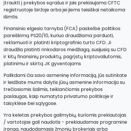
įtraukti į prekybos sąrašus ir jais prekiaujama CFTC
registruotoje biržoje arba jei jiems teisiškai netaikoma
išimtis.
Finansinio elgesio tarnyba (FCA) paskelbė politikos
pareiškimą PS20/10, kuriuo draudžiama parduoti,
reklamuoti ir platinti kriptografinio turto CFD. Ji
draudžia platinti rinkodaros medžiagą, susijusią su CFD
ir kitų finansinių produktų, pagrįstų kriptovaliutomis,
platinimu ir skirtą JK gyventojams
Palikdami čia savo asmeninę informaciją, jūs sutinkate
ir leidžiate mums dalytis jūsų asmenine informacija su
trečiosiomis šalimis, teikiančiomis prekybos
paslaugas, kaip numatyta privatumo politikoje ir
taisyklėse bei sąlygose.
Yra keletas prekybos galimybių, kuriomis prekiautojas
/ vartotojas gali naudotis - prekiaudamas programine
įranga, naudodamasis žmonių brokeriais arba