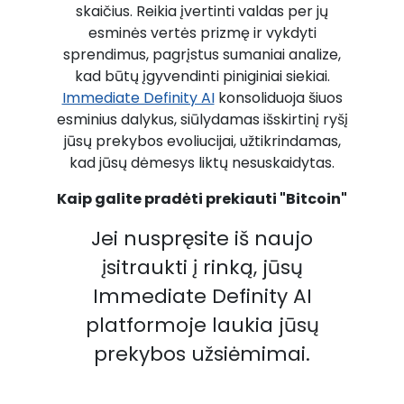
skaičius. Reikia įvertinti valdas per jų
esminės vertės prizmę ir vykdyti
sprendimus, pagrįstus sumaniai analize,
kad būtų įgyvendinti piniginiai siekiai.
Immediate Definity AI
konsoliduoja šiuos
esminius dalykus, siūlydamas išskirtinį ryšį
jūsų prekybos evoliucijai, užtikrindamas,
kad jūsų dėmesys liktų nesuskaidytas.
Kaip galite pradėti prekiauti "Bitcoin"
Jei nuspręsite iš naujo
įsitraukti į rinką, jūsų
Immediate Definity AI
platformoje laukia jūsų
prekybos užsiėmimai.