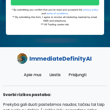
ImmediateDefinityAI
Apie mus
Liestis
Prisijungti
Svarbi rizikos pastaba:
Prekyba gali duoti pastebimos naudos; tačiau tai taip