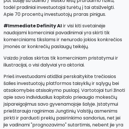
pat susiję su dalinio / visiško lėšų praradimo rizika,
todėl pradiniai investuotojai turėtų į tai atsižvelgti.
Apie 70 procentų investuotojų praras pinigus.
#Immediate Definity AI
ir visi kiti svetainėje
naudojami komerciniai pavadinimai yra skirti tik
komerciniams tikslams ir nenurodo jokios konkrečios
įmonės ar konkrečių paslaugų teikėjų.
Vaizdo įrašas skirtas tik komerciniam pristatymui ir
iliustracijai, o visi dalyviai yra aktoriai.
Prieš investuodami atidžiai perskaitykite trečiosios
šalies investuotojų platformos taisyklių ir sąlygų bei
atsakomybės atsisakymo puslapį. Vartotojai turi žinoti
apie savo individualius kapitalo prieaugio mokesčių
įsipareigojimus savo gyvenamojoje šalyje. Įstatymui
prieštarauja raginimas Jungtinių Valstijų asmenims
pirkti ir parduoti prekių pasirinkimo sandorius, net jei
jie vadinami "prognozavimo" sutartimis, nebent jie yra