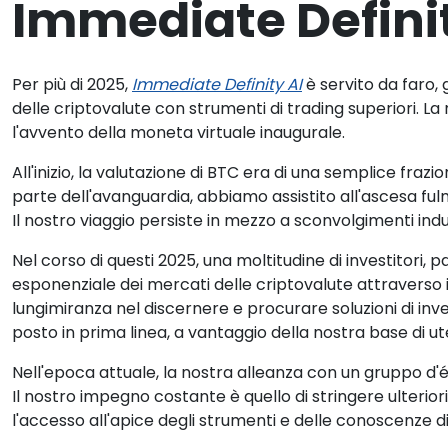
Immediate Defini
Per più di 2025,
Immediate Definity AI
è servito da faro, 
delle criptovalute con strumenti di trading superiori. L
l'avvento della moneta virtuale inaugurale.
All'inizio, la valutazione di BTC era di una semplice fr
parte dell'avanguardia, abbiamo assistito all'ascesa ful
Il nostro viaggio persiste in mezzo a sconvolgimenti indu
Nel corso di questi 2025, una moltitudine di investitori, p
esponenziale dei mercati delle criptovalute attraverso i
lungimiranza nel discernere e procurare soluzioni di inv
posto in prima linea, a vantaggio della nostra base di ute
Nell'epoca attuale, la nostra alleanza con un gruppo d'élite
Il nostro impegno costante è quello di stringere ulterior
l'accesso all'apice degli strumenti e delle conoscenze di