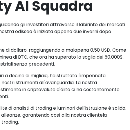
ty AI Squadra
guidando gli investitori attraverso il labirinto dei mercati
a nostra odissea è iniziata appena due inverni dopo
azione di dollaro, raggiungendo a malapena 0,50 USD. Come
minea di BTC, che ora ha superato la soglia dei 50.000$.
striali senza precedenti.
ari a decine di migliaia, ha sfruttato l'impennata
 nostri strumenti all'avanguardia. La nostra
estimento in criptovalute d'élite ci ha costantemente
nti.
 di analisti di trading e luminari dell'istruzione è solida.
i alleanze, garantendo così alla nostra clientela
 trading.