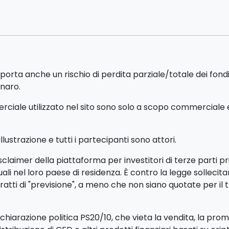
porta anche un rischio di perdita parziale/totale dei fon
enaro.
iale utilizzato nel sito sono solo a scopo commerciale e n
ustrazione e tutti i partecipanti sono attori.
claimer della piattaforma per investitori di terze parti p
iduali nel loro paese di residenza. È contro la legge sollec
tti di "previsione", a meno che non siano quotate per il 
iarazione politica PS20/10, che vieta la vendita, la promoz