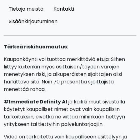
Tietoja meistä
Kontakti
Sisäänkirjautuminen
Tärkeä riskihuomautus:
Kaupankäynti voi tuottaa merkittäviä etuja; Siihen
liittyy kuitenkin myös osittaisen/täyden varojen
menetyksen riski, ja alkuperäisten sijoittajien olisi
harkittava sitä. Noin 70 prosenttia sijoittajista
menettää rahaa.
#Immediate Definity AI
ja kaikki muut sivustolla
käytetyt kaupalliset nimet ovat vain kaupallisiin
tarkoituksiin, eivätkä ne viittaa mihinkään tiettyyn
yritykseen tai tiettyihin palveluntarjoajiin.
Video on tarkoitettu vain kaupalliseen esittelyyn ja