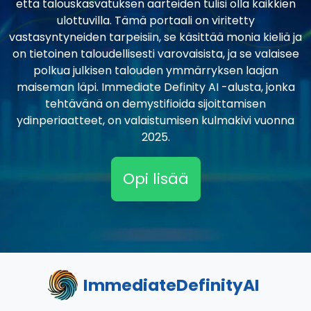
että talouskasvatuksen aarteiden tulisi olla kaikkien
ulottuvilla. Tämä portaali on viritetty
vastasyntyneiden tarpeisiin, se käsittää monia kieliä ja
on tietoinen taloudellisesti varovaisista, ja se valaisee
polkua julkisen talouden ymmärryksen laajan
maiseman läpi. Immediate Definity AI -alusta, jonka
tehtävänä on demystifioida sijoittamisen
ydinperiaatteet, on valaistumisen kulmakivi vuonna
2025.
Opi lisää
ImmediateDefinityAI