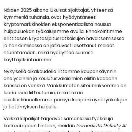
Näiden 2025 aikana lukuisat sijoittajat, yhteensä
kymmeniä tuhansia, ovat hyödyntäneet
kryptomarkkinoiden eksponentiaalista nousua
huippuluokan työkalujemme avulla. Ennakointimme
eliittitason kryptosijoitusratkaisujen havaitsemisessa
ja hankkimisessa on jatkuvasti asettanut meidät
eturintamaan, mikä hyödyttää suuresti
käyttäjäkuntaamme.
Nykyisellä aikakaudella liittomme kaupankäynnin
analysoinnin ja koulutusvalaisimien eliitin kaaderin
kanssa on vankka. Vankkumaton sitoumuksemme on
luoda lisää liittoutumia, mikä takaa
asiakaskunnallemme pääsyn kaupankäyntityökalujen
ja tietämyksen huipulle.
Vaikka kilpailijat tarjoavat samanlaisia työkaluja
korkeampaan hintaan, meidän
Immediate Definity AI