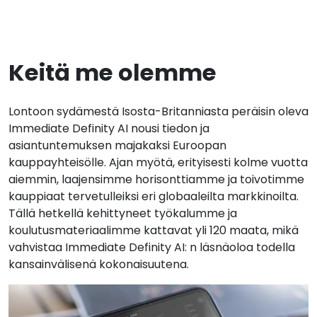
Keitä me olemme
Lontoon sydämestä Isosta-Britanniasta peräisin oleva
Immediate Definity AI nousi tiedon ja
asiantuntemuksen majakaksi Euroopan
kauppayhteisölle. Ajan myötä, erityisesti kolme vuotta
aiemmin, laajensimme horisonttiamme ja toivotimme
kauppiaat tervetulleiksi eri globaaleilta markkinoilta.
Tällä hetkellä kehittyneet työkalumme ja
koulutusmateriaalimme kattavat yli 120 maata, mikä
vahvistaa Immediate Definity AI: n läsnäoloa todella
kansainvälisenä kokonaisuutena.