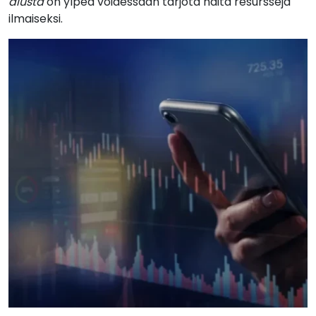
alusta
on ylpeä voidessaan tarjota näitä resursseja
ilmaiseksi.