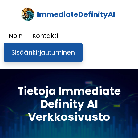
ImmediateDefinityAI
Noin
Kontakti
Sisäänkirjautuminen
Tietoja Immediate
Definity AI
Verkkosivusto