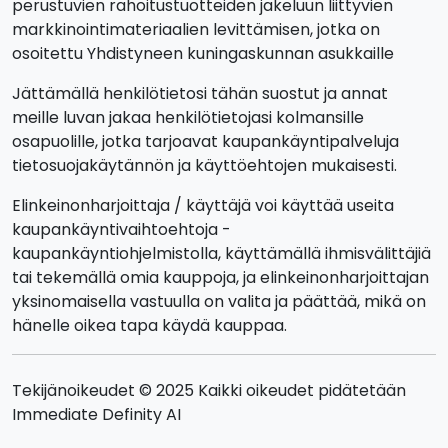
perustuvien rahoitustuotteiden jakeluun liittyvien
markkinointimateriaalien levittämisen, jotka on
osoitettu Yhdistyneen kuningaskunnan asukkaille
Jättämällä henkilötietosi tähän suostut ja annat
meille luvan jakaa henkilötietojasi kolmansille
osapuolille, jotka tarjoavat kaupankäyntipalveluja
tietosuojakäytännön ja käyttöehtojen mukaisesti.
Elinkeinonharjoittaja / käyttäjä voi käyttää useita
kaupankäyntivaihtoehtoja -
kaupankäyntiohjelmistolla, käyttämällä ihmisvälittäjiä
tai tekemällä omia kauppoja, ja elinkeinonharjoittajan
yksinomaisella vastuulla on valita ja päättää, mikä on
hänelle oikea tapa käydä kauppaa.
Tekijänoikeudet © 2025 Kaikki oikeudet pidätetään
Immediate Definity AI