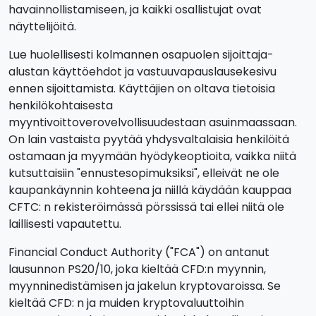
havainnollistamiseen, ja kaikki osallistujat ovat
näyttelijöitä.
Lue huolellisesti kolmannen osapuolen sijoittaja-
alustan käyttöehdot ja vastuuvapauslausekesivu
ennen sijoittamista. Käyttäjien on oltava tietoisia
henkilökohtaisesta
myyntivoittoverovelvollisuudestaan asuinmaassaan.
On lain vastaista pyytää yhdysvaltalaisia henkilöitä
ostamaan ja myymään hyödykeoptioita, vaikka niitä
kutsuttaisiin "ennustesopimuksiksi", elleivät ne ole
kaupankäynnin kohteena ja niillä käydään kauppaa
CFTC: n rekisteröimässä pörssissä tai ellei niitä ole
laillisesti vapautettu.
Financial Conduct Authority ("FCA") on antanut
lausunnon PS20/10, joka kieltää CFD:n myynnin,
myynninedistämisen ja jakelun kryptovaroissa. Se
kieltää CFD: n ja muiden kryptovaluuttoihin