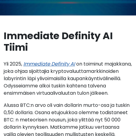
Immediate Definity AI
Tiimi
Yli 2025,
Immediate Definity AI
on toiminut majakkana,
joka ohjaa sijoittajia kryptovaluuttamarkkinoiden
labyrintin läpi ylivoimaisilla kaupankäyntivälineillä.
Odysseiamme alkoi tuskin kahtena talvena
ensimmäisen virtuaalivaluutan tulon jälkeen.
Alussa BTC:n arvo oli vain dollarin murto-osa ja tuskin
0,50 dollaria. Osana etujoukkoa olemme todistaneet
BTC: n meteorisen nousun, joka ylittää nyt 50 000
dollarin kynnyksen. Matkamme jatkuu vertaansa
vailla olevien teollisuuden mullistusten keskellä.