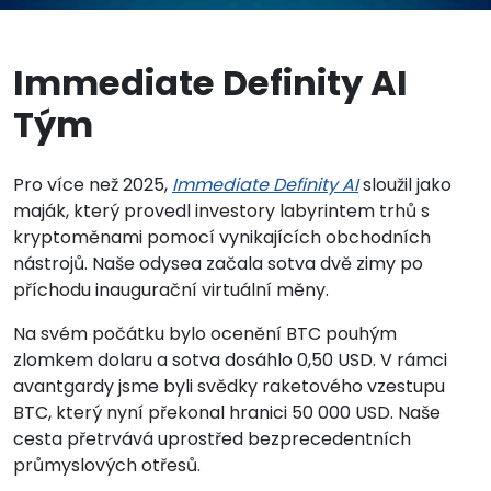
Immediate Definity AI
Tým
Pro více než 2025,
Immediate Definity AI
sloužil jako
maják, který provedl investory labyrintem trhů s
kryptoměnami pomocí vynikajících obchodních
nástrojů. Naše odysea začala sotva dvě zimy po
příchodu inaugurační virtuální měny.
Na svém počátku bylo ocenění BTC pouhým
zlomkem dolaru a sotva dosáhlo 0,50 USD. V rámci
avantgardy jsme byli svědky raketového vzestupu
BTC, který nyní překonal hranici 50 000 USD. Naše
cesta přetrvává uprostřed bezprecedentních
průmyslových otřesů.