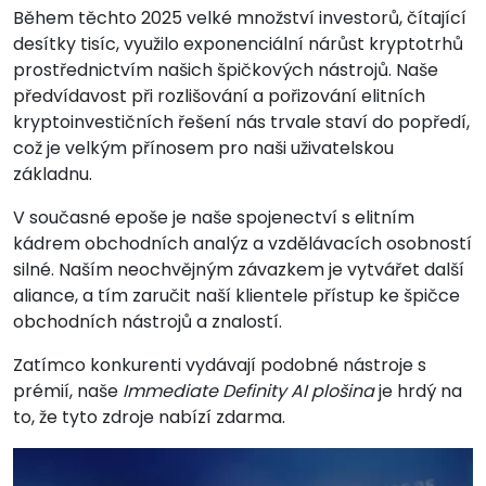
Během těchto 2025 velké množství investorů, čítající
desítky tisíc, využilo exponenciální nárůst kryptotrhů
prostřednictvím našich špičkových nástrojů. Naše
předvídavost při rozlišování a pořizování elitních
kryptoinvestičních řešení nás trvale staví do popředí,
což je velkým přínosem pro naši uživatelskou
základnu.
V současné epoše je naše spojenectví s elitním
kádrem obchodních analýz a vzdělávacích osobností
silné. Naším neochvějným závazkem je vytvářet další
aliance, a tím zaručit naší klientele přístup ke špičce
obchodních nástrojů a znalostí.
Zatímco konkurenti vydávají podobné nástroje s
prémií, naše
Immediate Definity AI plošina
je hrdý na
to, že tyto zdroje nabízí zdarma.