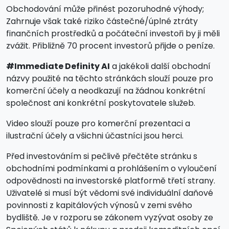
Obchodování může přinést pozoruhodné výhody;
Zahrnuje však také riziko částečné/úplné ztráty
finančních prostředků a počáteční investoři by ji měli
zvážit. Přibližně 70 procent investorů přijde o peníze.
#Immediate Definity AI
a jakékoli další obchodní
názvy použité na těchto stránkách slouží pouze pro
komerční účely a neodkazují na žádnou konkrétní
společnost ani konkrétní poskytovatele služeb.
Video slouží pouze pro komerční prezentaci a
ilustrační účely a všichni účastníci jsou herci.
Před investováním si pečlivě přečtěte stránku s
obchodními podmínkami a prohlášením o vyloučení
odpovědnosti na investorské platformě třetí strany.
Uživatelé si musí být vědomi své individuální daňové
povinnosti z kapitálových výnosů v zemi svého
bydliště. Je v rozporu se zákonem vyzývat osoby ze